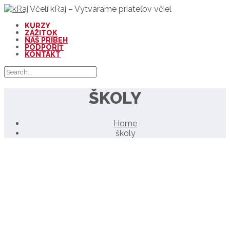
Včelí kRaj – Vytvárame priateľov včiel
KURZY
ZÁŽITOK
NÁŠ PRÍBEH
PODPORIŤ
KONTAKT
ŠKOLY
Home
školy
KVITNÚCA REŠTAURÁCIA PRE
OPEĽOVAČE