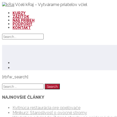
Včelí kRaj – Vytvárame priateľov včiel
KURZY
ZÁŽITOK
NÁŠ PRÍBEH
PODPORIŤ
KONTAKT
[rbfw_search]
NAJNOVŠIE ČLÁNKY
Kvitnúca reštaurácia pre opeľovače
Minikurz: Staroslivosť o ovocné stromy