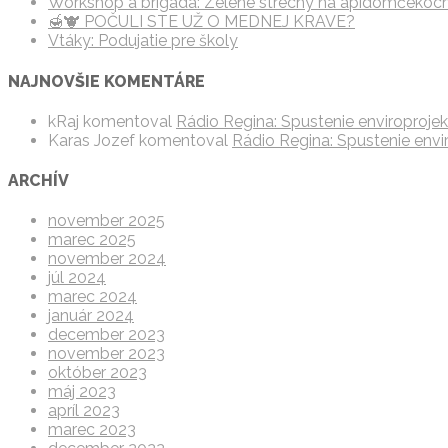
Workshop a brigáda: Zelené strechy na apidomčekoc
🍯🐮 POČULI STE UŽ O MEDNEJ KRAVE?
Vtáky: Podujatie pre školy
NAJNOVŠIE KOMENTÁRE
kRaj
komentoval
Rádio Regina: Spustenie enviroprojekt
Karas Jozef
komentoval
Rádio Regina: Spustenie envir
ARCHÍV
november 2025
marec 2025
november 2024
júl 2024
marec 2024
január 2024
december 2023
november 2023
október 2023
máj 2023
apríl 2023
marec 2023