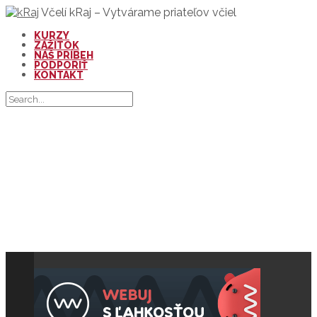
Včelí kRaj – Vytvárame priateľov včiel
KURZY
ZÁŽITOK
NÁŠ PRÍBEH
PODPORIŤ
KONTAKT
1.STRETNUTIE: APIDOMČEKÁRI
OPEĽOVAČE: WORKSHOP PRE
VEREJNOSŤ