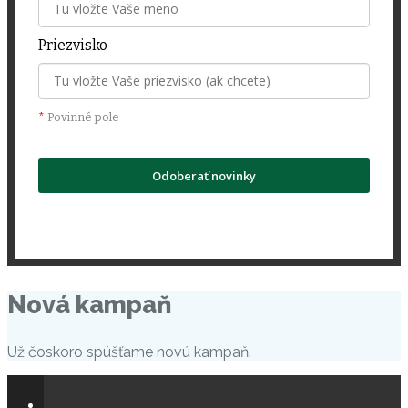
Priezvisko
*
Povinné pole
Odoberať novinky
Zádasady zpracování osobních údajů
Nová kampaň
Už čoskoro spúšťame novú kampaň.