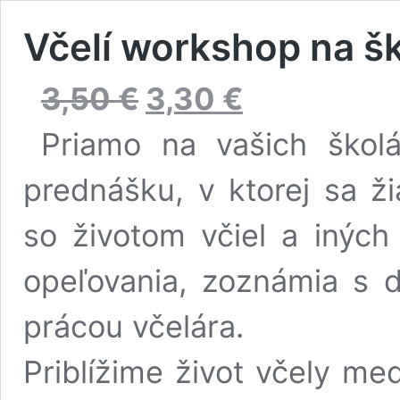
Včelí workshop na š
Pôvodná
Aktuálna
3,50
€
3,30
€
cena
cena
bola:
je:
Priamo na vašich ško
3,50 €.
3,30 €.
prednášku, v ktorej sa ž
so životom včiel a inýc
opeľovania, zoznámia s d
prácou včelára.
Priblížime život včely me