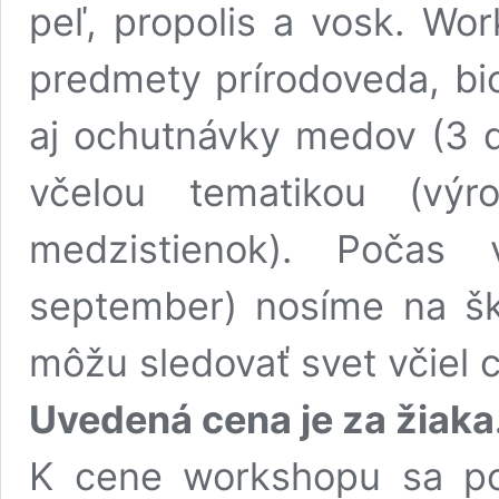
peľ, propolis a vosk. Wo
predmety prírodoveda, bio
aj ochutnávky medov (3 d
včelou tematikou (vý
medzistienok). Počas 
september) nosíme na ško
môžu sledovať svet včiel c
Uvedená cena je za žiaka
K cene workshopu sa po